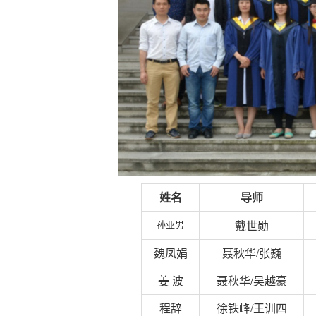
姓名
导师
孙亚男
戴世勋
魏凤娟
聂秋华/张巍
姜 波
聂秋华/吴越豪
程辞
徐铁峰/王训四