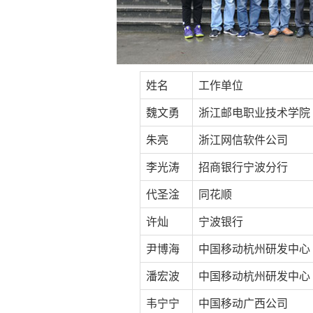
姓名
工作单位
魏文勇
浙江邮电职业技术学院
朱亮
浙江网信软件公司
李光涛
招商银行宁波分行
代圣淦
同花顺
许灿
宁波银行
尹博海
中国移动杭州研发中心
潘宏波
中国移动杭州研发中心
韦宁宁
中国移动广西公司