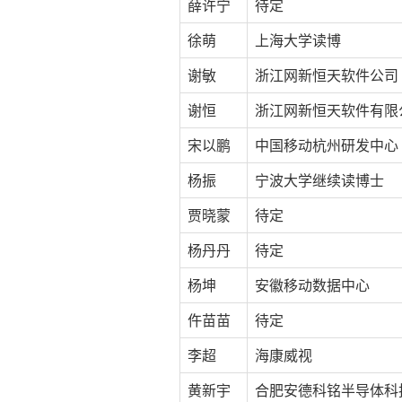
薛许宁
待定
徐萌
上海大学读博
谢敏
浙江网新恒天软件公司
谢恒
浙江网新恒天软件有限
宋以鹏
中国移动杭州研发中心
杨振
宁波大学继续读博士
贾晓蒙
待定
杨丹丹
待定
杨坤
安徽移动数据中心
仵苗苗
待定
李超
海康威视
黄新宇
合肥安德科铭半导体科