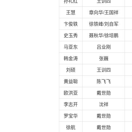
孙礼红
王训四
王慧
章向华/王国祥
卞俊轶
徐铁峰/刘自军
史玉秀
聂秋华/徐培鹏
马亚东
吕业刚
韩金涛
张巍
刘硕
王训四
黄益聪
陈飞飞
欧洪亚
戴世勋
李志开
沈祥
罗宝华
戴世勋
徐航
戴世勋