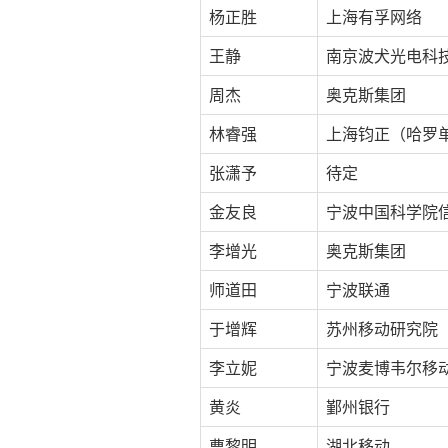
杨正胜
上海有孚网络
王静
南京波犬光电科
周杰
奥克斯集团
林睿强
上海钧正（哈罗
张潇予
待定
金友良
宁波中国科学院
李增光
奥克斯集团
师道田
宁波联通
于增辉
苏州移动研究院
李立妮
宁波麦博韦尔移
黄炎
鄞州银行
曹黎明
湖北移动