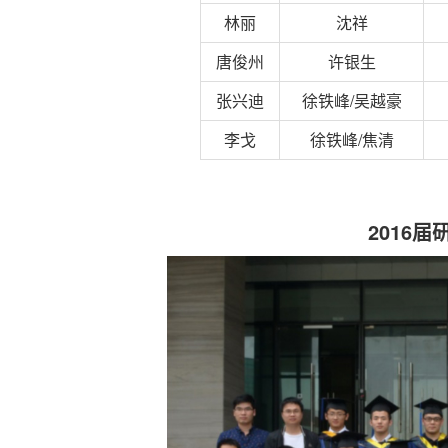
林丽
沈祥
唐俊州
许银生
张兴迪
徐铁峰/吴越豪
李戈
徐铁峰/焦清
2016
届