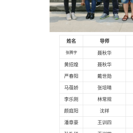
姓名
导师
张腾宇
聂秋华
黄招煌
聂秋华
严春阳
戴世勋
马蓓娇
张培晴
李乐刚
林常规
颜庭阳
沈祥
潘章豪
王训四