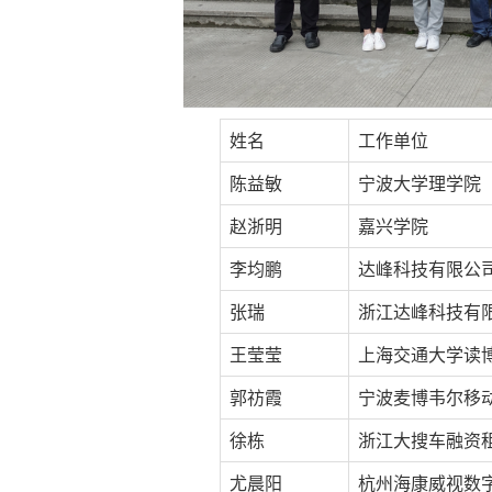
姓名
工作单位
陈益敏
宁波大学理学院
赵浙明
嘉兴学院
李均鹏
达峰科技有限公
张瑞
浙江达峰科技有
王莹莹
上海交通大学读
郭祊霞
宁波麦博韦尔移
徐栋
浙江大搜车融资
尤晨阳
杭州海康威视数