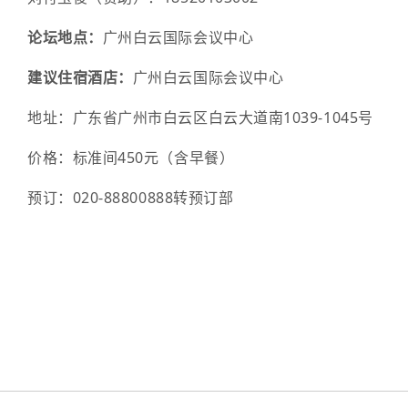
延凤平（北京交通大学）
主 席：
甘雪涛（西北工业大学）、宋清
论坛地点：
广州白云国际会议中心
闫连山（西南交通大学）
共主席：
苏翼凯（上海交通大学）、
建议住宿酒店：
广州白云国际会议中心
姚保利（中科院西安光机所）
学）、吴福根（广东工业大学）、戴
西大学）、许秀来（北京大学）、王
俞本立（安徽大学）
地址：广东省广州市白云区白云大道南1039-1045号
（中山大学）、程振洲（天津大学）
余建军（复旦大学）
价格：标准间
450元（含早餐）
圳)）、肖希（国家信息光电子创新中
余思远（中山大学）
机所）、田永辉（兰州大学）
预订：020-88800888转预订部
袁小聪（深圳大学）
专题秘书长：
刘文杰（广东工业大学）
曾和平（华东师范大学）
5、 微波太赫兹光子学与光电技术
曾绍群（华中科技大学）
（微波光子学、太赫兹波产生/传输/
张保平（厦门大学）
量）
张宽收（山西大学）
主 席：
董毅（北京理工大学）、韩家
张丽佳（国家自然科学基金委）