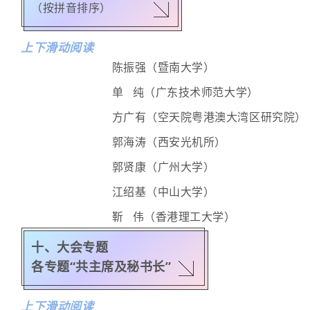
（按拼音排序）
戴 庆（国家纳米科学中心）
杜祖亮（河南大学）
上下滑动阅读
高春清（北京理工大学）
陈振强（暨南大学）
关柏鸥（暨南大学）
单 纯（广东技术师范大学）
郝 群（北京理工大学）
方广有（空天院粤港澳大湾区研究院）
何祖源（上海交通大学）
郭海涛（西安光机所）
胡卫生（鹏城实验室）
郭贤康（广州大学）
华灯鑫（西安理工大学）
江绍基（中山大学）
靳 伟（香港理工大学）
靳 伟（香港理工大学）
李宝军（暨南大学）
李朝晖（中山大学）
十、大会专题
黎大兵（长春光机所）
各专题“共主席及秘书长”
李志远（华南理工大学）
林 强（浙江工业大学）
王义平（深圳大学）
上下滑动阅读
刘德明（华中科技大学）