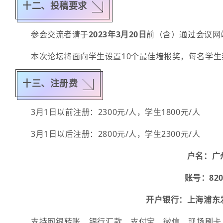
专题副秘书长：
喻张俊（广东工业大学
十二、投稿要求
彭 伟（大连理工大学）
2、 光通信与光网络
乔学光（西北大学）
参会交流者请于
2023年3月20日
前（含）通过会议网
屈军乐（深圳大学）
（光网络、光纤通信、空间/水下/可见
本次论坛将面向学生设置10个最佳墙报奖，每名学生奖
饶云江（电子科技大学）
主 席：
唐明（华中科技大学）、付松
沈 平（南方科技大学）
十三、注册费
共主席：
刘博（南京信息工程大学）
孙洪波（清华大学）
磊（重庆邮电大学）、徐正元（中国
3月1日以前注册：2300元/人，学生1800元/人
孙 玲（国家自然科学基金委）
工大学）、项水英（西安电子科技大
孙小卫（南方科技大学）
诸葛群碧（上海交通大学）、薄天外
3月1日以后注册：2800元/人，学生2300元/人
大学）、张崇富（电子科技大学）、
孙真荣（华东师范大学）
户名：广
院）、熊良明（长飞光纤光缆股份有限
唐 华（国家自然科学基金委）
账号：8209 
专题秘书长：
向梦（广东工业大学）
陶绪堂（山东大学）
开户银行：上海浦东
3、 激光技术与应用
童利民（浙江大学）
支持网银转账、银行汇款、支付宝、微信、现场刷卡，
汪国平（深圳大学）