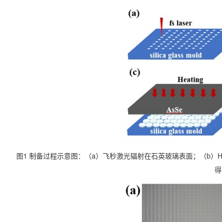
图1 制备过程示意图：（a）飞秒激光辐射在石英玻璃表面；（b）HF
得