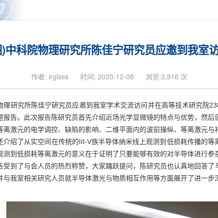
图)中科院物理研究所陈佳宁研究员应邀到我室
作者: irglass
时间: 2020-12-08
浏览:3,916 次
陈佳宁研究员
物理研究所
应邀到我室学术交流访问并在高等技术研究院23
题报告。此次报告陈研究员首先
介绍近场光学显微镜的特点与优势
，然后
等离激元的电学调控、缺陷的影响、二维平面内的波前操纵、等离激元与
还介绍了从实空间在传统的
III-V
族半导体纳米线上观测到低损耗传播的等
观测到低损耗等离激元的意义在于证明了只要能够有效的对半导体进行参
告受到了与会人员的热烈称赞，大家踊跃提问，
陈研究员也
认真地回答了
并与我室相关研究人员就半导体激光与物质相互作用等方面展开了进一步