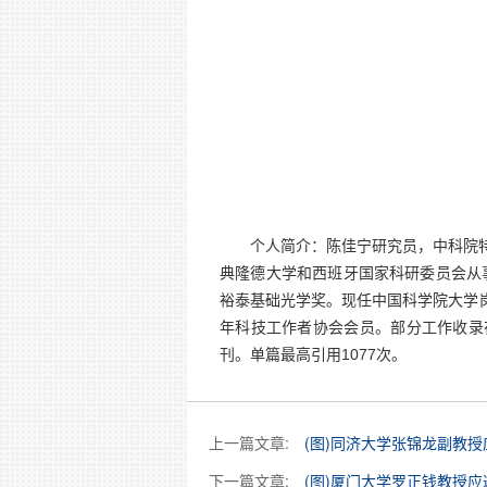
个人简介：
陈佳宁研究员，
中科院
典隆德大学和西班牙国家科研委员会从
裕泰基础光学奖。现任中国科学院大学
年科技工作者协会会员。部分工作收录
刊。单篇最高引用
1077
次。
上一篇文章:
(图)同济大学张锦龙副教
下一篇文章:
(图)厦门大学罗正钱教授