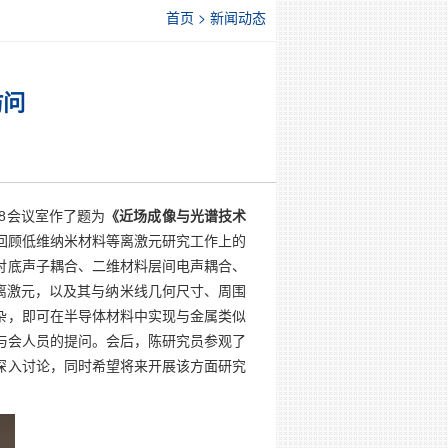
首页 > 新闻动态
访问
8会议室作了题为
《
近场成像与光谱技术
回顾低维纳米材料等离激元研究工作上的
衬底声子耦合、二维材料层间电声耦合、
离激元，以及其与纳米线几何尺寸、周围
杂，即可在半导体材料中实现与金属类似
与会人员的提问。
会后，陈研究员参观了
深入讨论，同时希望将来开展该方面研究