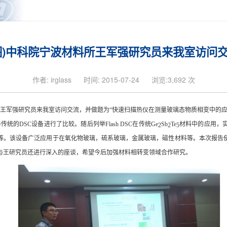
图)中科院宁波材料所王军强研究员来我室访问
作者: irglass
时间: 2015-07-24
浏览:3,692 次
所王军强研究员来我室访问交流，并做题为“快速扫描热仪在测量玻璃态物质相变中的应
传统的DSC设备进行了比较。随后列举Flash DSC在传统Ge
Sb
Te
材料中的应用，
2
2
5
等。该设备广泛应用于在氧化物玻璃，硫系玻璃，金属玻璃，磁性材料等。本次报告
与王研究员还进行深入的座谈，希望今后加强材料相转变领域合作研究。